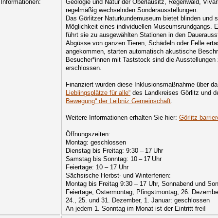
Informationen:
Geologie und Natur der Oberlausitz, Regenwald, Viva
regelmäßig wechselnden Sonderausstellungen.
Das Görlitzer Naturkundemuseum bietet blinden und 
Möglichkeit eines individuellen Museumsrundgangs. 
führt sie zu ausgewählten Stationen in den Dauerauss
Abgüsse von ganzen Tieren, Schädeln oder Felle erta
angekommen, starten automatisch akustische Beschre
Besucher*innen mit Taststock sind die Ausstellunge
erschlossen.
Finanziert wurden diese Inklusionsmaßnahme über 
Lieblingsplätze für alle“
des Landkreises Görlitz und d
Bewegung“ der Leibniz Gemeinschaft
.
Weitere Informationen erhalten Sie hier:
Görlitz barrier
Öffnungszeiten:
Montag: geschlossen
Dienstag bis Freitag: 9:30 – 17 Uhr
Samstag bis Sonntag: 10 – 17 Uhr
Feiertage: 10 – 17 Uhr
Sächsische Herbst- und Winterferien:
Montag bis Freitag 9:30 – 17 Uhr, Sonnabend und Son
Feiertage, Ostermontag, Pfingstmontag, 26. Dezembe
24., 25. und 31. Dezember, 1. Januar: geschlossen
An jedem 1. Sonntag im Monat ist der Eintritt frei!