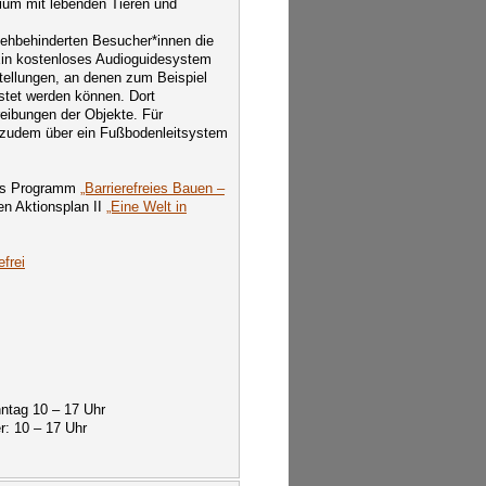
rium mit lebenden Tieren und
sehbehinderten Besucher*innen die
Ein kostenloses Audioguidesystem
tellungen, an denen zum Beispiel
stet werden können. Dort
ibungen der Objekte. Für
n zudem über ein Fußbodenleitsystem
das Programm
„Barrierefreies Bauen –
en Aktionsplan II
„Eine Welt in
efrei
ntag 10 – 17 Uhr
r: 10 – 17 Uhr