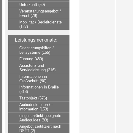
Unterkunft (50)
Veranstaltungsangebot /
Event (79)
Mobilität / Begleitdienste
(127)
Leistungsmerkmale:
Orientierungshilfen /
Leitsysteme (155)
Führung (489)
Assistenz und
Serviceleistung (216)
Informationen in
Großschrift (90)
Informationen in Braille
(318)
Tastobjekt (576)
Audiodeskription / -
information (153)
eingeschränkt geeignete
Audioguides (83)
Angebot zertifiziert nach
DSFT (2)