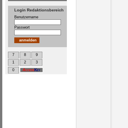
Login Redaktionsbereich
Benutzername
Passwort
7
8
9
1
2
3
0
Access
Key