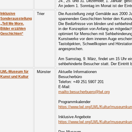
24., 25. und 31. Dezember, 1. Januar: ges
An jedem 1. Sonntag im Monat ist der Eintrit
Trier
Die Ausstellung zeigt Gemälde aus 2000 Ja
Inklusive
spannenden Geschichten hinter den Kunst
Sonderausstellung
Die Bedürfnisse von blinden und sehbehin
„Tell Me More.
in der Konzeption von Anfang an mitgedacht
Bilder erzählen
optimiert für Menschen mit Sehbehinderung
Geschichten“
Kunstwerke vor dem inneren Auge erschein
Tastobjekten, Schwellkopien und Hörstatio
angesprochen.
Am Samstag, 9. März, findet um 15 Uhr ein
sehbehinderte Besucher statt. Der Eintritt 
Münster
Aktuelle Informationen
LWL-Museum für
Besucherbüro
Kunst und Kultur
Telefon: +49 251 5907 201
E-Mail:
mailto:besucherbuero@lwl.org
Programmkalender
https://www.lwl.org/LWL/Kultur/museumkuns
Inklusive Angebote
https://www.lwl.org/LWL/Kultur/museumkuns
Das Museum