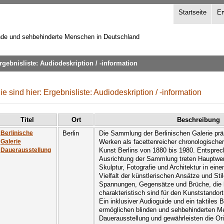
Startseite
Er
inde und sehbehinderte Menschen in Deutschland
rgebnisliste: Audiodeskription / -information
ie sind hier: Ergebnisliste: Audiodeskription / -information
Titel
Ort
Beschreibung
Berlin
Die Sammlung der Berlinischen Galerie präs
Berlinische
Werken als facettenreicher chronologische
Galerie
Kunst Berlins von 1880 bis 1980. Entsprech
Dauerausstellung
Ausrichtung der Sammlung treten Hauptwerk
Skulptur, Fotografie und Architektur in eine
Vielfalt der künstlerischen Ansätze und Sti
Spannungen, Gegensätze und Brüche, die bi
charakteristisch sind für den Kunststandort
Ein inklusiver Audioguide und ein taktiles
ermöglichen blinden und sehbehinderten 
Dauerausstellung und gewährleisten die O