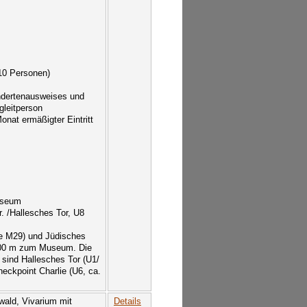
 10 Personen)
ndertenausweises und
egleitperson
nat ermäßigter Eintritt
useum
. /Hallesches Tor, U8
ie M29) und Jüdisches
 400 m zum Museum. Die
 sind Hallesches Tor (U1/
eckpoint Charlie (U6, ca.
wald, Vivarium mit
Details