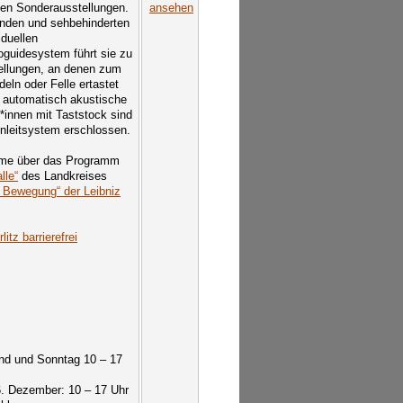
en Sonderausstellungen.
ansehen
inden und sehbehinderten
iduellen
guidesystem führt sie zu
ellungen, an denen zum
eln oder Felle ertastet
 automatisch akustische
*innen mit Taststock sind
nleitsystem erschlossen.
hme über das Programm
lle“
des Landkreises
n Bewegung“ der Leibniz
litz barrierefrei
end und Sonntag 10 – 17
6. Dezember: 10 – 17 Uhr