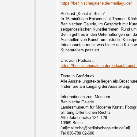
https://berlinischegalerie.de/mediaguide/
Podcast „Kunst in Berlin“
In 15-minütigen Episoden ist Thomas Köhler
Berlinischen Galerie, im Gespräch mit Kura
zeitgenössischen Künstler*innen. Rund u
Berlin geht es in den Unterhaltungen um 
Ausstellen von Kunst, um aktuelle Kunstpr
Interessantes mehr, was hinter den Kulis
Kunstateliers passiert.
Link zum Podcast:
https://berlinischegalerie.de/podcast/kunst-i
Texte in Großdruck
Alle Ausstellungstexte liegen als Broschür
finden Sie am Eingang der Ausstellung.
Informationen zum Museum
Berlinische Galerie
Landesmuseum für Moderne Kunst, Fotograf
Stiftung Öffentlichen Rechts
Alte Jakobstraße 124–128
10969 Berlin
[url]mailto:bg@berlinischegalerie.de[url]
Tel 030-789 02-600