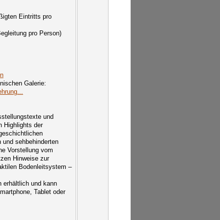
igten Eintritts pro
egleitung pro Person)
in
inischen Galerie:
ehrung...
stellungstexte und
 Highlights der
eschichtlichen
n und sehbehinderten
ne Vorstellung vom
tzen Hinweise zur
ktilen Bodenleitsystem –
 erhältlich und kann
martphone, Tablet oder