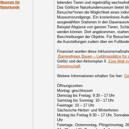
lebenden Tieren und regelmäßig wechselnd
Museum für
Das Görlitzer Naturkundemuseum bietet bl
Naturkunde
Besucher*innen die Möglichkeit eines indiv
Museumsrundgangs. Ein kostenloses Audio
ausgewählten Stationen in den Dauerausst
Beispiel Abgüsse von ganzen Tieren, Schäd
werden können. Dort angekommen, starten
Beschreibungen der Objekte. Für Besucher
die Ausstellungen zudem über ein Fußbode
Finanziert wurden diese Inklusionsmaßna
„Barrierefreies Bauen – Lieblingsplätze für a
Görlitz und den Aktionsplan II
„Eine Welt i
Gemeinschaft
.
Weitere Informationen erhalten Sie hier:
Gör
Öffnungszeiten:
Montag: geschlossen
Dienstag bis Freitag: 9:30 – 17 Uhr
Samstag bis Sonntag: 10 – 17 Uhr
Feiertage: 10 – 17 Uhr
Sächsische Herbst- und Winterferien:
Montag bis Freitag 9:30 – 17 Uhr, Sonnab
Uhr
Feiertage, Ostermontag, Pfingstmontag, 2