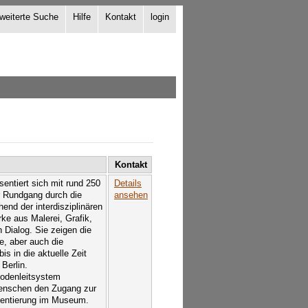
weiterte Suche
Hilfe
Kontakt
login
Kontakt
entiert sich mit rund 250
Details
r Rundgang durch die
ansehen
end der interdisziplinären
e aus Malerei, Grafik,
n Dialog. Sie zeigen die
le, aber auch die
s in die aktuelle Zeit
 Berlin.
 Bodenleitsystem
Menschen den Zugang zur
rientierung im Museum.