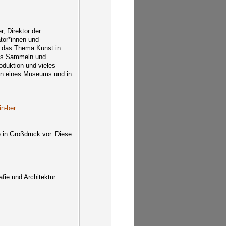
, Direktor der
tor*innen und
m das Thema Kunst in
das Sammeln und
oduktion und vieles
sen eines Museums und in
n-ber...
e in Großdruck vor. Diese
ie und Architektur