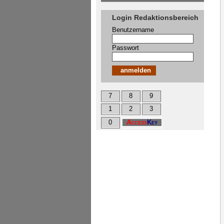
Login Redaktionsbereich
Benutzername
Passwort
7
8
9
1
2
3
0
Access
Key