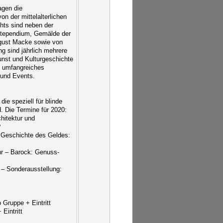
agen die
 der mittelalterlichen
hts sind neben der
ntependium, Gemälde der
ugust Macke sowie von
g sind jährlich mehrere
nst und Kulturgeschichte
n umfangreiches
 und Events.
die speziell für blinde
. Die Termine für 2020:
chitektur und
?
e Geschichte des Geldes:
hr – Barock: Genuss-
 – Sonderausstellung:
 Gruppe + Eintritt
Eintritt