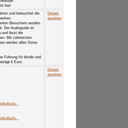
chlossen
t frei!
hren und beleuchtet die
Details
werken.
ansehen
derten Besuchern wurden
: Der Audioguide ist
 und lässt die
en. Mit zahlreichen
nen werden allen Sinne
e Führung für blinde und
beträgt 6 Euro.
Details
ansehen
tkultur/p...
tkultur/p...