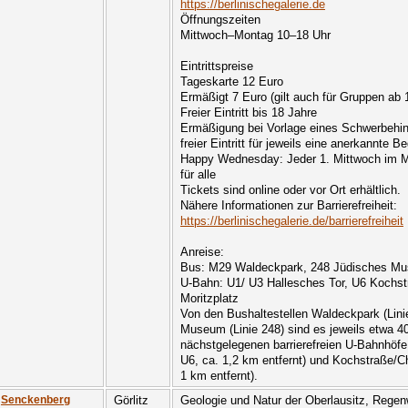
https://berlinischegalerie.de
Öffnungszeiten
Mittwoch–Montag 10–18 Uhr
Eintrittspreise
Tageskarte 12 Euro
Ermäßigt 7 Euro (gilt auch für Gruppen ab
Freier Eintritt bis 18 Jahre
Ermäßigung bei Vorlage eines Schwerbehi
freier Eintritt für jeweils eine anerkannte B
Happy Wednesday: Jeder 1. Mittwoch im Mo
für alle
Tickets sind online oder vor Ort erhältlich.
Nähere Informationen zur Barrierefreiheit:
https://berlinischegalerie.de/barrierefreiheit
Anreise:
Bus: M29 Waldeckpark, 248 Jüdisches M
U-Bahn: U1/ U3 Hallesches Tor, U6 Kochstr
Moritzplatz
Von den Bushaltestellen Waldeckpark (Lin
Museum (Linie 248) sind es jeweils etwa
nächstgelegenen barrierefreien U-Bahnhöfe
U6, ca. 1,2 km entfernt) und Kochstraße/Ch
1 km entfernt).
Görlitz
Geologie und Natur der Oberlausitz, Regen
Senckenberg