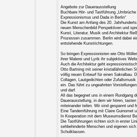
Angebote zur Dauerausstellung
Buchbare Hör- und Tastführung „Umbrüche 
Expressionismus und Dada in Berlin“
Die Kunst am Anfang des 20. Jahrhunderts 
neuen Menschenbild Perspektiven und spr
Kunst, Literatur, Musik und Architektur flie
Prozessen zusammen. Berlin wird dabei ein 
entstehende Kunstrichtungen.
So bringen Expressionisten wie Otto Möller
ihrer Malerei und Lyrik ihr subjektives We
Auch die Architektur geht expressionistis
Otto Bartning mit seiner kristallähnlichen 
völlig neuen Entwurf für einen Sakralbau. D
Collagen, Lautgedichten oder Zufallsmusik
ein. Das führt zu ungeahnten Vorstellunge
und darf.
All das begegnet uns in einem Rundgang d
Dauerausstellung, in dem wir hören, taste
miteinander teilen. Wir sind gespannt und f
Eine Tandemführung mit Claire Guinomet u
In Kooperation mit dem Museumsdienst Ber
Die Tastführungen richten sich in erster Lin
sehbehinderte Menschen und eigenen sich
Schulklassen.