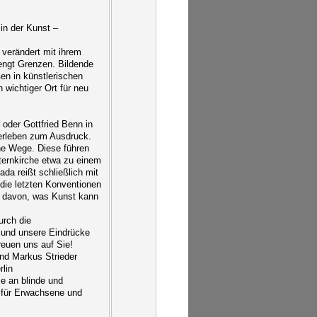
in der Kunst –
verändert mit ihrem
engt Grenzen. Bildende
ßen in künstlerischen
wichtiger Ort für neu
 oder Gottfried Benn in
lterleben zum Ausdruck.
che Wege. Diese führen
Sternkirche etwa zu einem
ada reißt schließlich mit
 die letzten Konventionen
n davon, was Kunst kann
urch die
n und unsere Eindrücke
reuen uns auf Sie!
nd Markus Strieder
lin
ie an blinde und
 für Erwachsene und