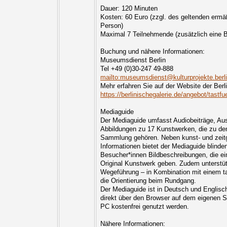
Dauer: 120 Minuten
Kosten: 60 Euro (zzgl. des geltenden ermäß
Person)
Maximal 7 Teilnehmende (zusätzlich eine B
Buchung und nähere Informationen:
Museumsdienst Berlin
Tel +49 (0)30-247 49-888
mailto:museumsdienst@kulturprojekte.berl
Mehr erfahren Sie auf der Website der Berl
https://berlinischegalerie.de/angebot/tastfu
Mediaguide
Der Mediaguide umfasst Audiobeiträge, Aus
Abbildungen zu 17 Kunstwerken, die zu den
Sammlung gehören. Neben kunst- und zeitg
Informationen bietet der Mediaguide blinde
Besucher*innen Bildbeschreibungen, die ei
Original Kunstwerk geben. Zudem unterstü
Wegeführung – in Kombination mit einem ta
die Orientierung beim Rundgang.
Der Mediaguide ist in Deutsch und Englisch
direkt über den Browser auf dem eigenen S
PC kostenfrei genutzt werden.
Nähere Informationen: